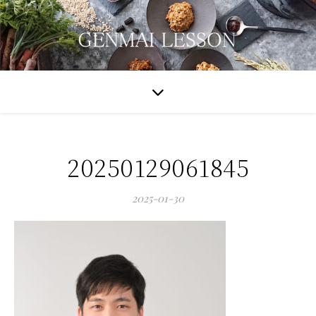
20250129061845
2025-01-30