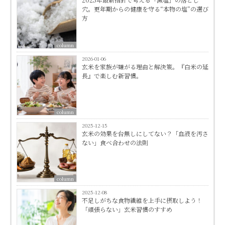
穴。更年期からの健康を守る“本物の塩”の選び
方
column
2026-01-06
玄米を家族が嫌がる理由と解決策。『白米の延
長』で楽しむ新習慣。
column
2025-12-15
玄米の効果を台無しにしてない？「血液を汚さ
ない」食べ合わせの法則
column
2025-12-08
不足しがちな食物繊維を上手に摂取しよう！
「頑張らない」玄米習慣のすすめ