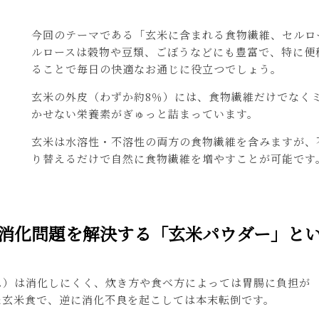
今回のテーマである「玄米に含まれる食物繊維、セルロ
ルロースは穀物や豆類、ごぼうなどにも豊富で、特に便
ることで毎日の快適なお通じに役立つでしょう。
玄米の外皮（わずか約8％）には、食物繊維だけでなく
かせない栄養素がぎゅっと詰まっています。
玄米は水溶性・不溶性の両方の食物繊維を含みますが、
り替えるだけで自然に食物繊維を増やすことが可能です
消化問題を解決する「玄米パウダー」と
ス）は消化しにくく、炊き方や食べ方によっては胃腸に負担が
た玄米食で、逆に消化不良を起こしては本末転倒です。