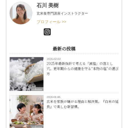
石川 美樹
玄米食専門講座インストラクター
プロフィール >>
最新の投稿
2026-02-02
2025年最新指針で考える「減塩」の落とし
穴。更年期からの健康を守る“本物の塩”の選び
方
column
2026-01-06
玄米を家族が嫌がる理由と解決策。『白米の延
長』で楽しむ新習慣。
column