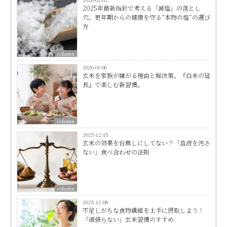
2025年最新指針で考える「減塩」の落とし
穴。更年期からの健康を守る“本物の塩”の選び
方
column
2026-01-06
玄米を家族が嫌がる理由と解決策。『白米の延
長』で楽しむ新習慣。
column
2025-12-15
玄米の効果を台無しにしてない？「血液を汚さ
ない」食べ合わせの法則
column
2025-12-08
不足しがちな食物繊維を上手に摂取しよう！
「頑張らない」玄米習慣のすすめ